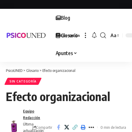
Blog
Glosario
Aa
Iniciar sesión
Font
Resizer
Apuntes
PsicoUNED
>
Glosario
>
Efecto organizacional
SIN CATEGORÍA
Efecto organizacional
Equipo
Redacción
Última
Compartir
0 min de lectura
actualización: