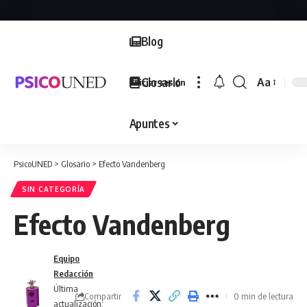
Blog
Glosario
Aa
Iniciar sesión
Font
Resizer
Apuntes
PsicoUNED
>
Glosario
>
Efecto Vandenberg
SIN CATEGORÍA
Efecto Vandenberg
Equipo
Redacción
Última
Compartir
0 min de lectura
actualización: