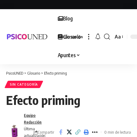
Blog
Glosario
Aa
Iniciar sesión
Font
Resizer
Apuntes
PsicoUNED
>
Glosario
>
Efecto priming
SIN CATEGORÍA
Efecto priming
Equipo
Redacción
Última
Compartir
0 min de lectura
actualización: