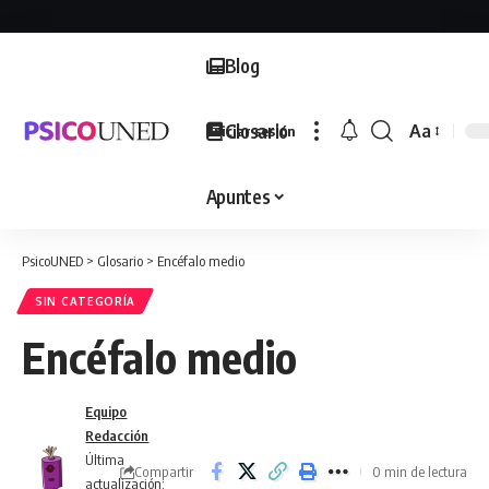
Blog
Glosario
Aa
Iniciar sesión
Font
Resizer
Apuntes
PsicoUNED
>
Glosario
>
Encéfalo medio
SIN CATEGORÍA
Encéfalo medio
Equipo
Redacción
Última
Compartir
0 min de lectura
actualización: