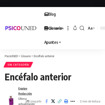
Blog
Glosario
Aa
Iniciar sesión
Font
Resizer
Apuntes
PsicoUNED
>
Glosario
>
Encéfalo anterior
SIN CATEGORÍA
Encéfalo anterior
Equipo
Redacción
Última
Compartir
0 min de lectura
actualización: