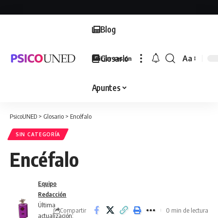
Blog
Glosario
Aa
Iniciar sesión
Font
Resizer
Apuntes
PsicoUNED
>
Glosario
>
Encéfalo
SIN CATEGORÍA
Encéfalo
Equipo
Redacción
Última
Compartir
0 min de lectura
actualización: