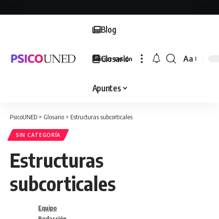
Blog
Glosario
Aa
Iniciar sesión
Font
Resizer
Apuntes
PsicoUNED
>
Glosario
>
Estructuras subcorticales
SIN CATEGORÍA
Estructuras
subcorticales
Equipo
Redacción