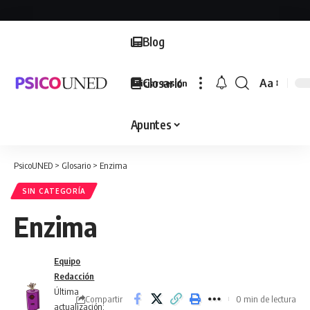
Blog
Glosario
Aa
Iniciar sesión
Font
Resizer
Apuntes
PsicoUNED
>
Glosario
>
Enzima
SIN CATEGORÍA
Enzima
Equipo
Redacción
Última
Compartir
0 min de lectura
actualización: