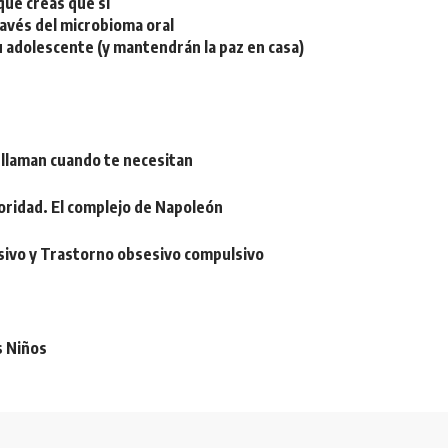
ue creas que sí
ravés del microbioma oral
u adolescente (y mantendrán la paz en casa)
 llaman cuando te necesitan
oridad. El complejo de Napoleón
sivo y Trastorno obsesivo compulsivo
s Niños