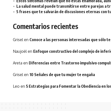
Estos síntomas revelan que no estás enamorada, aunq
La salud mental puede transmitirse entre parejas a t
5 frases que te salvarán de discusiones eternas con t
Comentarios recientes
Grisel
en
Conoce a las personas interesadas que sólo te
Naujoël
en
Enfoque constructivo del complejo de inferi
Areta
en
Diferencias entre Trastorno impulsivo compul
Grisel
en
10 Señales de que tu mujer te engaña
Leo
en
5 Estrategias para Fomentar la Obediencia en lo