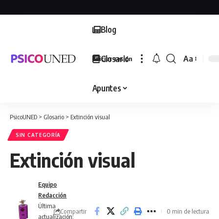
Blog
Glosario
Aa
Iniciar sesión
Font
Resizer
Apuntes
PsicoUNED
>
Glosario
>
Extinción visual
SIN CATEGORÍA
Extinción visual
Equipo
Redacción
Última
Compartir
0 min de lectura
actualización: