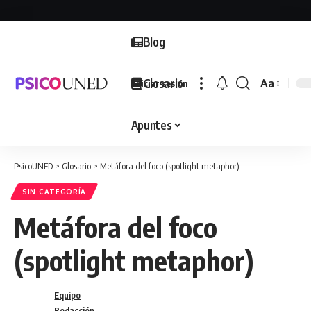
Blog
Glosario
Aa
Iniciar sesión
Font
Resizer
Apuntes
PsicoUNED
>
Glosario
>
Metáfora del foco (spotlight metaphor)
SIN CATEGORÍA
Metáfora del foco
(spotlight metaphor)
Equipo
Redacción