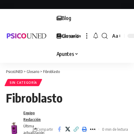
Blog
Glosario
Aa
Iniciar sesión
Font
Resizer
Apuntes
PsicoUNED
>
Glosario
>
Fibroblasto
SIN CATEGORÍA
Fibroblasto
Equipo
Redacción
Última
Compartir
0 min de lectura
actualización: