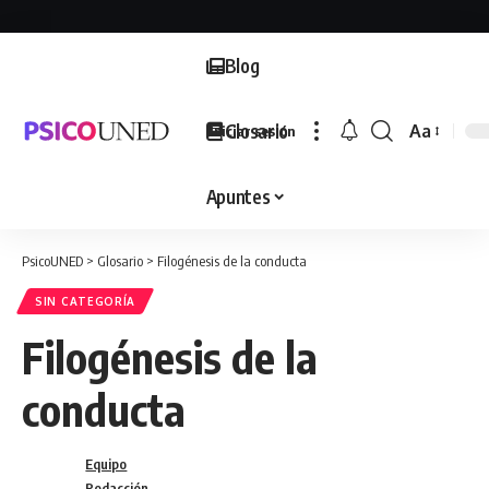
Blog
Glosario
Aa
Iniciar sesión
Font
Resizer
Apuntes
PsicoUNED
>
Glosario
>
Filogénesis de la conducta
SIN CATEGORÍA
Filogénesis de la
conducta
Equipo
Redacción