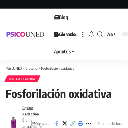
Blog
Glosario
Aa
Iniciar sesión
Font
Resizer
Apuntes
PsicoUNED
>
Glosario
>
Fosforilación oxidativa
SIN CATEGORÍA
Fosforilación oxidativa
Equipo
Redacción
Última
Compartir
0 min de lectura
actualización: