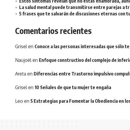
Estos síntomas revelan que no estás enamorada, aunq
La salud mental puede transmitirse entre parejas a t
5 frases que te salvarán de discusiones eternas con t
Comentarios recientes
Grisel
en
Conoce a las personas interesadas que sólo te
Naujoël
en
Enfoque constructivo del complejo de inferi
Areta
en
Diferencias entre Trastorno impulsivo compul
Grisel
en
10 Señales de que tu mujer te engaña
Leo
en
5 Estrategias para Fomentar la Obediencia en lo