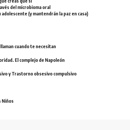
ue creas que sí
ravés del microbioma oral
u adolescente (y mantendrán la paz en casa)
 llaman cuando te necesitan
oridad. El complejo de Napoleón
sivo y Trastorno obsesivo compulsivo
s Niños