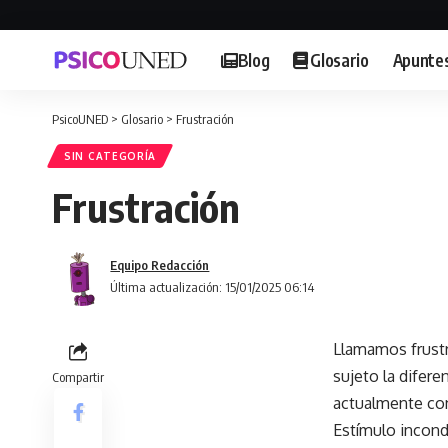
Blog
Glosario
Apunte
PsicoUNED
>
Glosario
>
Frustración
SIN CATEGORÍA
Frustración
Equipo Redacción
Última actualización: 15/01/2025 06:14
Llamamos frustr
sujeto la difer
Compartir
actualmente con
Estímulo incond