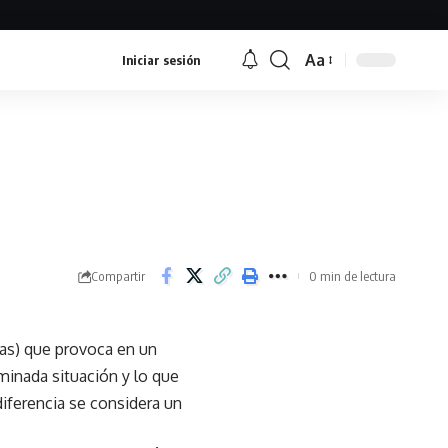
Aa
Iniciar sesión
Font
Resizer
Compartir
0 min de lectura
as) que provoca en un
minada situación y lo que
iferencia se considera un