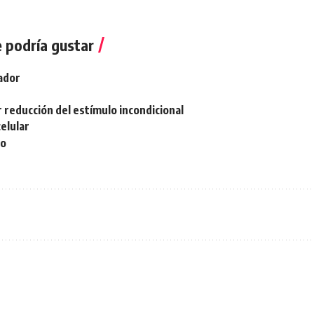
 podría gustar
ador
r reducción del estímulo incondicional
elular
co