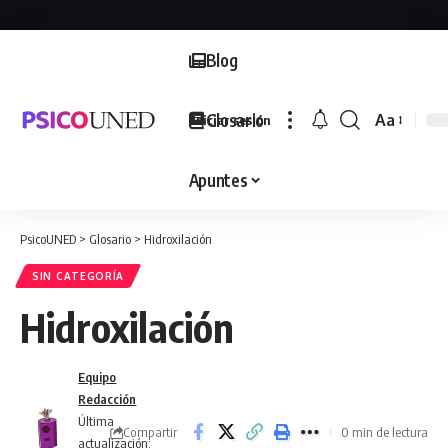
Blog
Glosario
Aa
Iniciar sesión
Font
Resizer
Apuntes
PsicoUNED
>
Glosario
>
Hidroxilación
SIN CATEGORÍA
Hidroxilación
Equipo
Redacción
Última
Compartir
0 min de lectura
actualización: