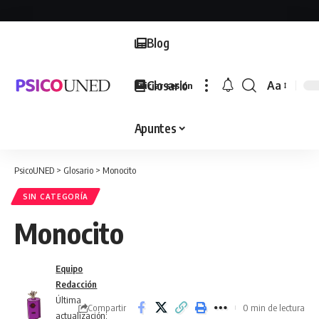
Blog
Glosario
Aa
Iniciar sesión
Font
Resizer
Apuntes
PsicoUNED
>
Glosario
>
Monocito
SIN CATEGORÍA
Monocito
Equipo
Redacción
Última
Compartir
0 min de lectura
actualización: