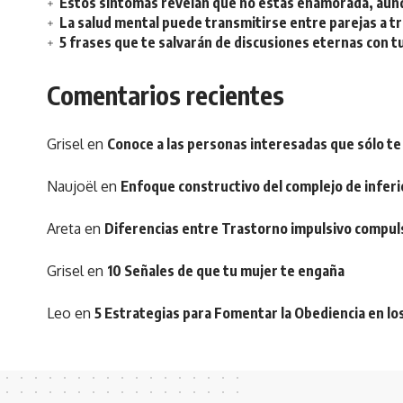
Estos síntomas revelan que no estás enamorada, aunq
La salud mental puede transmitirse entre parejas a t
5 frases que te salvarán de discusiones eternas con t
Comentarios recientes
Grisel
en
Conoce a las personas interesadas que sólo te
Naujoël
en
Enfoque constructivo del complejo de inferi
Areta
en
Diferencias entre Trastorno impulsivo compul
Grisel
en
10 Señales de que tu mujer te engaña
Leo
en
5 Estrategias para Fomentar la Obediencia en lo