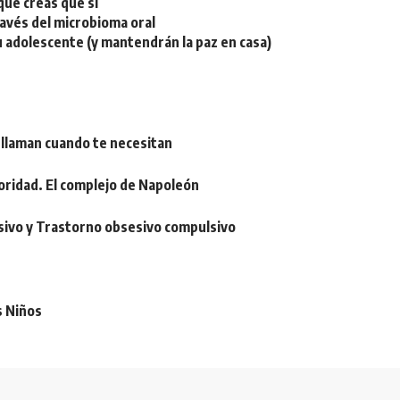
ue creas que sí
ravés del microbioma oral
u adolescente (y mantendrán la paz en casa)
 llaman cuando te necesitan
oridad. El complejo de Napoleón
sivo y Trastorno obsesivo compulsivo
s Niños