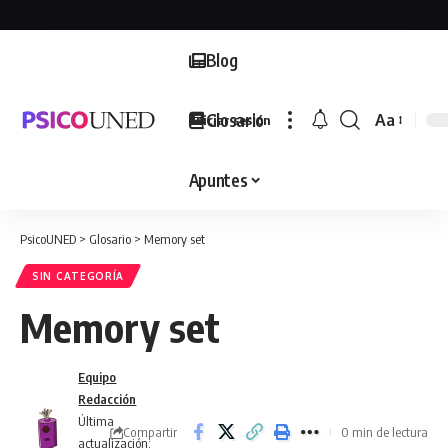
Blog
Glosario
Aa
Iniciar sesión
Font
Resizer
Apuntes
PsicoUNED
>
Glosario
>
Memory set
SIN CATEGORÍA
Memory set
Equipo
Redacción
Última
Compartir
0 min de lectura
actualización: