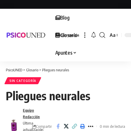
Blog
Glosario
Aa
Iniciar sesión
Font
Resizer
Apuntes
PsicoUNED
>
Glosario
>
Pliegues neurales
SIN CATEGORÍA
Pliegues neurales
Equipo
Redacción
Última
Compartir
0 min de lectura
actualización: