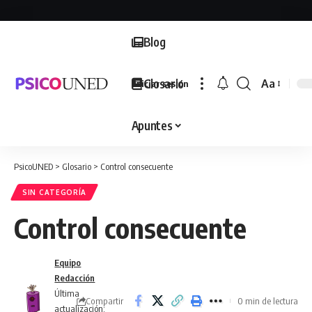
Blog
Glosario
Aa
Iniciar sesión
Font
Resizer
Apuntes
PsicoUNED
>
Glosario
>
Control consecuente
SIN CATEGORÍA
Control consecuente
Equipo
Redacción
Última
Compartir
0 min de lectura
actualización: