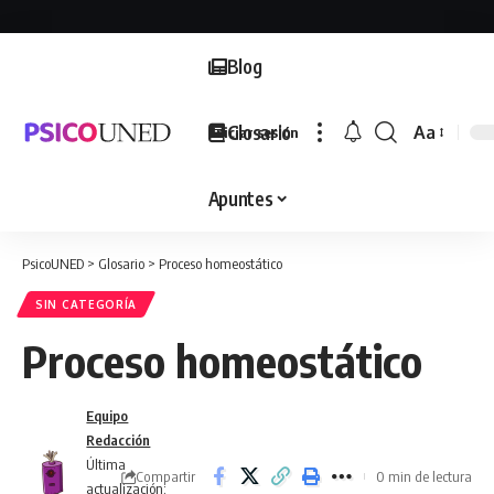
Blog
Glosario
Aa
Iniciar sesión
Font
Resizer
Apuntes
PsicoUNED
>
Glosario
>
Proceso homeostático
SIN CATEGORÍA
Proceso homeostático
Equipo
Redacción
Última
Compartir
0 min de lectura
actualización: