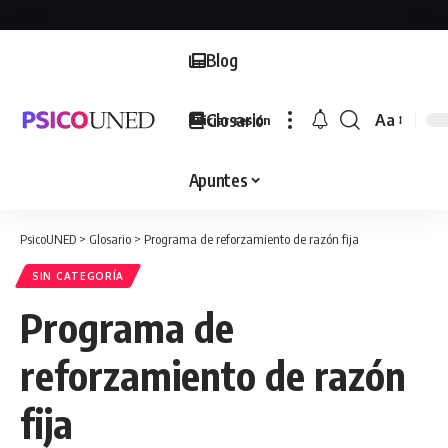
Blog
Glosario
Aa
Iniciar sesión
Font
Resizer
Apuntes
PsicoUNED
>
Glosario
>
Programa de reforzamiento de razón fija
SIN CATEGORÍA
Programa de
reforzamiento de razón
fija