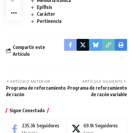
Memoria icónica
Epífisis
Carácter
Pertinencia
Compartir este
Artículo
ARTÍCULO ANTERIOR
ARTÍCULO SIGUIENTE
Programa de reforzamiento
Programa de reforzamiento
de razón
de razón variable
Sigue Conectado
235.3k
Seguidores
69.1k
Seguidores
Me gusta
Seguir