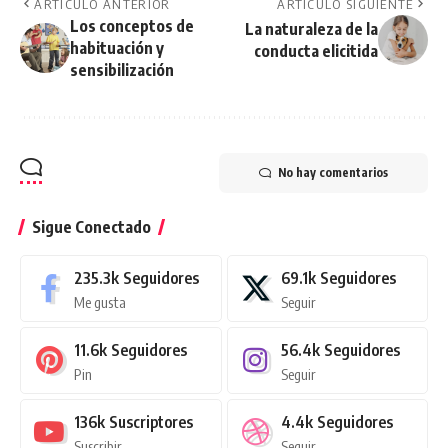
ARTÍCULO ANTERIOR
ARTÍCULO SIGUIENTE
Los conceptos de
La naturaleza de la
habituación y
conducta elicitida
sensibilización
No hay comentarios
Sigue Conectado
235.3k
Seguidores
69.1k
Seguidores
Me gusta
Seguir
11.6k
Seguidores
56.4k
Seguidores
Pin
Seguir
136k
Suscriptores
4.4k
Seguidores
Suscribir
Seguir