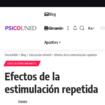
Blog
Glosario
Aa
Iniciar sesión
Font
Resizer
Apuntes
PsicoUNED
>
Blog
>
Educación infantil
>
Efectos de la estimulación repetida
EDUCACIÓN INFANTIL
Efectos de la
estimulación repetida
Equipo