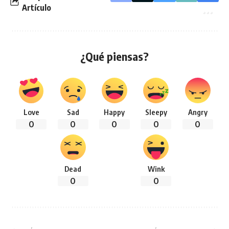
Artículo
¿Qué piensas?
Love
Sad
Happy
Sleepy
Angry
0
0
0
0
0
Dead
Wink
0
0