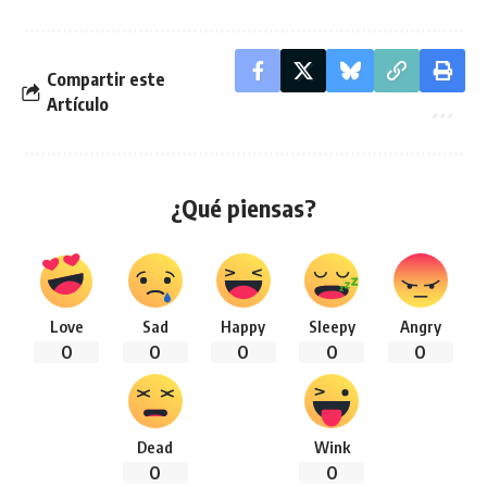
Compartir este
Artículo
¿Qué piensas?
Love
Sad
Happy
Sleepy
Angry
0
0
0
0
0
Dead
Wink
0
0