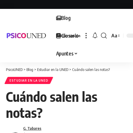
Blog
Glosario
Aa
Iniciar sesión
Font
Resizer
Apuntes
PsicoUNED
>
Blog
>
Estudiar en la UNED
>
Cuándo salen las notas?
ESTUDIAR EN LA UNED
Cuándo salen las
notas?
G. Tabares