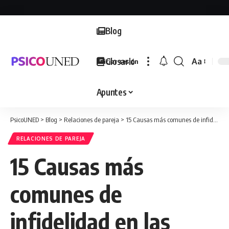
Blog
Glosario
Aa
Iniciar sesión
Font
Resizer
Apuntes
PsicoUNED
>
Blog
>
Relaciones de pareja
>
15 Causas más comunes de infidelidad en las parejas
RELACIONES DE PAREJA
15 Causas más
comunes de
infidelidad en las