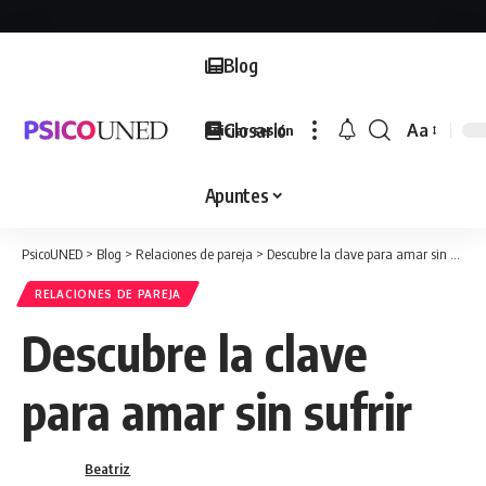
Blog
Glosario
Aa
Iniciar sesión
Font
Resizer
Apuntes
PsicoUNED
>
Blog
>
Relaciones de pareja
>
Descubre la clave para amar sin sufrir
RELACIONES DE PAREJA
Descubre la clave
para amar sin sufrir
Beatriz