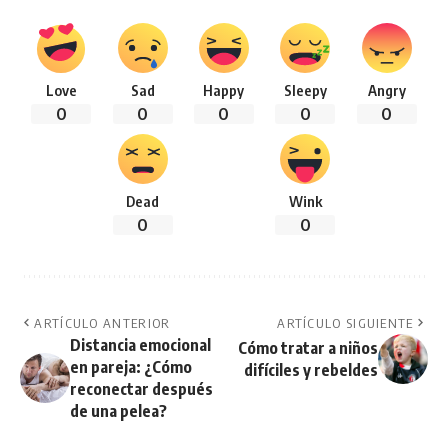
Love
Sad
Happy
Sleepy
Angry
0
0
0
0
0
Dead
Wink
0
0
ARTÍCULO ANTERIOR
ARTÍCULO SIGUIENTE
Distancia emocional
Cómo tratar a niños
en pareja: ¿Cómo
difíciles y rebeldes
reconectar después
de una pelea?