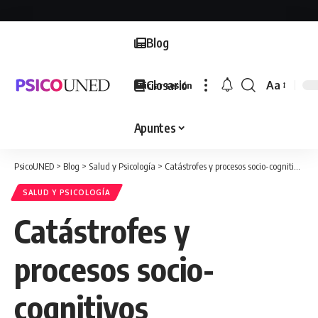
Blog
Glosario
Aa
Iniciar sesión
Font
Resizer
Apuntes
PsicoUNED
>
Blog
>
Salud y Psicología
>
Catástrofes y procesos socio-cognitivos
SALUD Y PSICOLOGÍA
Catástrofes y
procesos socio-
cognitivos