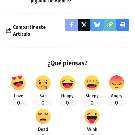
jugador de Ajedrez
Compartir este
Artículo
¿Qué piensas?
Love
Sad
Happy
Sleepy
Angry
0
0
0
0
0
Dead
Wink