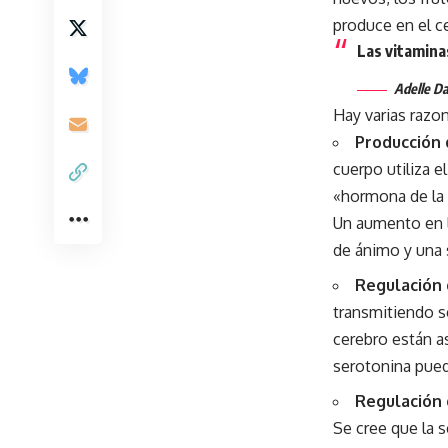
produce en el ce
Las vitaminas
Adelle Da
Hay varias razon
Producción 
cuerpo utiliza e
«hormona de la f
Un aumento en l
de ánimo y una 
Regulación 
transmitiendo s
cerebro están a
serotonina puede
Regulación 
Se cree que la 