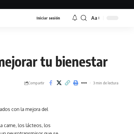
Aa
Iniciar sesión
Font
Resizer
mejorar tu bienestar
Compartir
3 min de lectura
ados con la mejora del
 carne, los lácteos, los
s un neurotransmisor que se