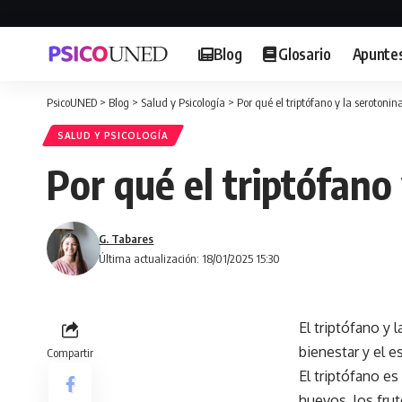
Blog
Glosario
Apunte
PsicoUNED
>
Blog
>
Salud y Psicología
>
Por qué el triptófano y la serotoni
SALUD Y PSICOLOGÍA
Por qué el triptófano
G. Tabares
Última actualización: 18/01/2025 15:30
El triptófano y
bienestar y el 
Compartir
El triptófano e
huevos, los fru