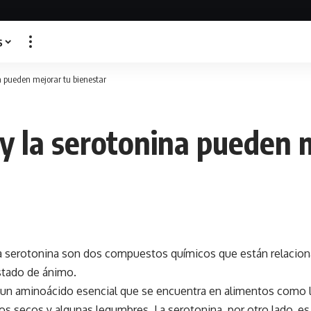
s
na pueden mejorar tu bienestar
 y la serotonina pueden 
 la serotonina son dos compuestos químicos que están relacion
estado de ánimo.
s un aminoácido esencial que se encuentra en alimentos como la
tos secos y algunas legumbres. La serotonina, por otro lado, e