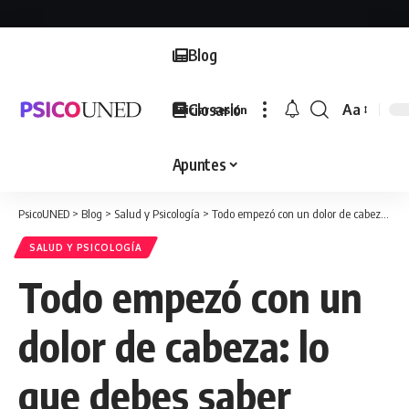
Blog
Glosario
Aa
Iniciar sesión
Font
Resizer
Apuntes
PsicoUNED
>
Blog
>
Salud y Psicología
>
Todo empezó con un dolor de cabeza: lo que debes saber sobre el ictus
SALUD Y PSICOLOGÍA
Todo empezó con un
dolor de cabeza: lo
que debes saber