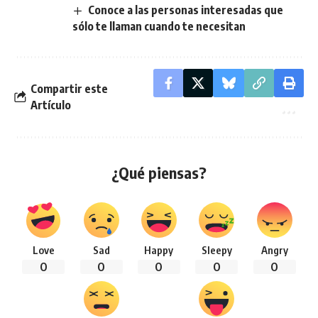
Conoce a las personas interesadas que
sólo te llaman cuando te necesitan
Compartir este
Artículo
¿Qué piensas?
Love
Sad
Happy
Sleepy
Angry
0
0
0
0
0