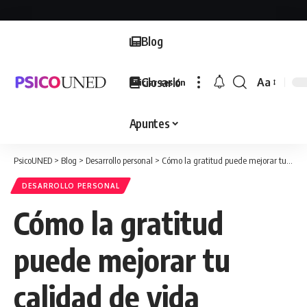
Blog
Glosario
Aa
Iniciar sesión
Font
Resizer
Apuntes
PsicoUNED
>
Blog
>
Desarrollo personal
>
Cómo la gratitud puede mejorar tu calidad de vida
DESARROLLO PERSONAL
Cómo la gratitud
puede mejorar tu
calidad de vida