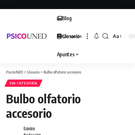
Blog
Glosario
Aa
Iniciar sesión
Font
Resizer
Apuntes
PsicoUNED
>
Glosario
>
Bulbo olfatorio accesorio
SIN CATEGORÍA
Bulbo olfatorio
accesorio
Equipo
Redacción