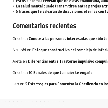
Estos síntomas revelan que no estás enamorada, aunq
La salud mental puede transmitirse entre parejas a t
5 frases que te salvarán de discusiones eternas con t
Comentarios recientes
Grisel
en
Conoce a las personas interesadas que sólo te
Naujoël
en
Enfoque constructivo del complejo de inferi
Areta
en
Diferencias entre Trastorno impulsivo compul
Grisel
en
10 Señales de que tu mujer te engaña
Leo
en
5 Estrategias para Fomentar la Obediencia en lo