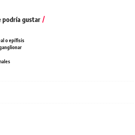
 podría gustar
al o epífisis
ganglionar
males