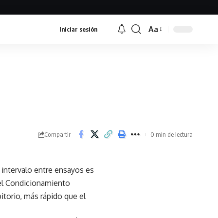
Aa
Iniciar sesión
Font
Resizer
Compartir
0 min de lectura
intervalo entre ensayos es
 el Condicionamiento
itorio, más rápido que el