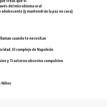
ue creas que sí
ravés del microbioma oral
u adolescente (y mantendrán la paz en casa)
 llaman cuando te necesitan
oridad. El complejo de Napoleón
sivo y Trastorno obsesivo compulsivo
s Niños