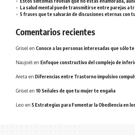
Estos síntomas revelan que no estás enamorada, aunq
La salud mental puede transmitirse entre parejas a t
5 frases que te salvarán de discusiones eternas con t
Comentarios recientes
Grisel
en
Conoce a las personas interesadas que sólo te
Naujoël
en
Enfoque constructivo del complejo de inferi
Areta
en
Diferencias entre Trastorno impulsivo compul
Grisel
en
10 Señales de que tu mujer te engaña
Leo
en
5 Estrategias para Fomentar la Obediencia en lo