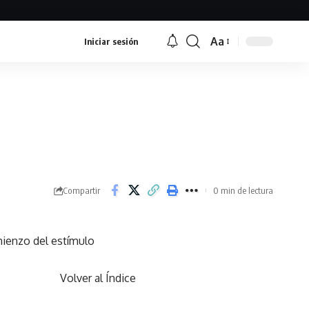
Aa
Iniciar sesión
Font
Resizer
Compartir
0 min de lectura
mienzo del estímulo
Volver al Índice