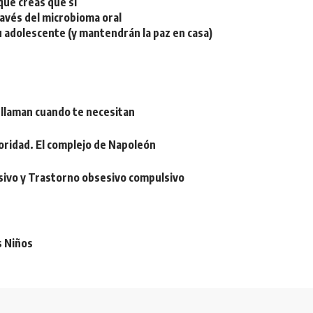
ue creas que sí
ravés del microbioma oral
u adolescente (y mantendrán la paz en casa)
 llaman cuando te necesitan
oridad. El complejo de Napoleón
sivo y Trastorno obsesivo compulsivo
s Niños