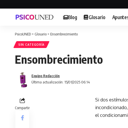
Blog
Glosario
Apunte
PsicoUNED
>
Glosario
>
Ensombrecimiento
SIN CATEGORÍA
Ensombrecimiento
Equipo Redacción
Última actualización: 15/01/2025 06:14
Si dos estímulo
incondicionado,
Compartir
el condicionami