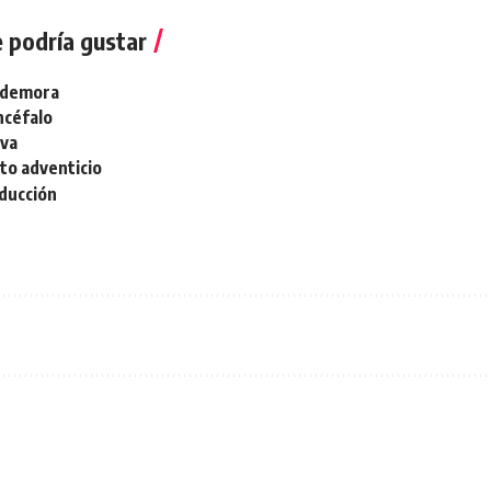
 podría gustar
e demora
ncéfalo
iva
to adventicio
ducción