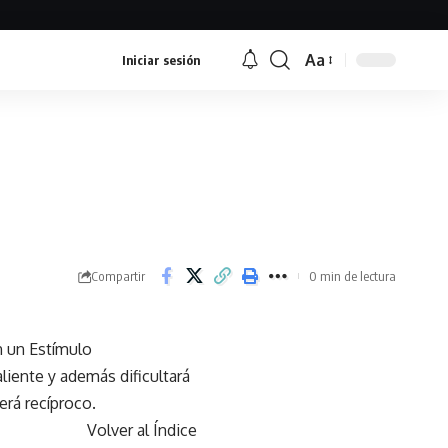
Aa
Iniciar sesión
Font
Resizer
Compartir
0 min de lectura
n un Estímulo
iente y además dificultará
rá recíproco.
Volver al Índice