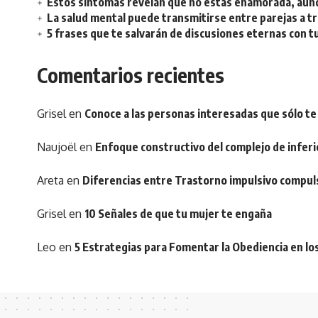
Estos síntomas revelan que no estás enamorada, aunq
La salud mental puede transmitirse entre parejas a t
5 frases que te salvarán de discusiones eternas con t
Comentarios recientes
Grisel
en
Conoce a las personas interesadas que sólo te
Naujoël
en
Enfoque constructivo del complejo de inferi
Areta
en
Diferencias entre Trastorno impulsivo compul
Grisel
en
10 Señales de que tu mujer te engaña
Leo
en
5 Estrategias para Fomentar la Obediencia en lo