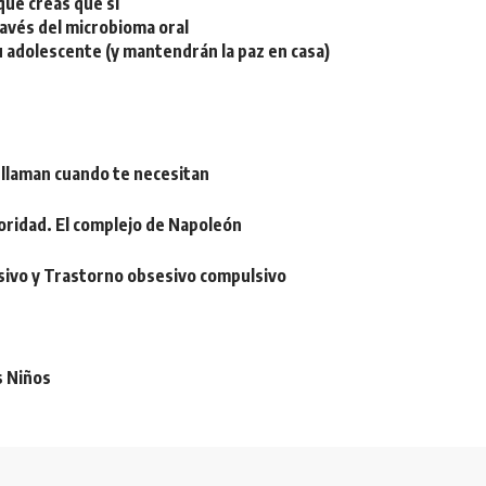
ue creas que sí
ravés del microbioma oral
u adolescente (y mantendrán la paz en casa)
 llaman cuando te necesitan
oridad. El complejo de Napoleón
sivo y Trastorno obsesivo compulsivo
s Niños