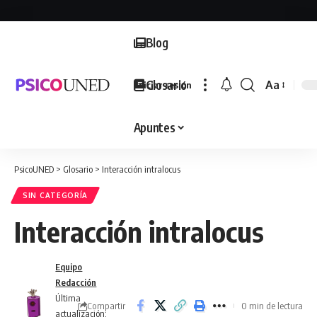
Blog
Glosario
Aa
Iniciar sesión
Font
Resizer
Apuntes
PsicoUNED
>
Glosario
>
Interacción intralocus
SIN CATEGORÍA
Interacción intralocus
Equipo
Redacción
Última
Compartir
0 min de lectura
actualización: