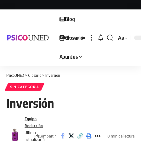
Blog
Glosario
Aa
Iniciar sesión
Font
Resizer
Apuntes
PsicoUNED
>
Glosario
>
Inversión
SIN CATEGORÍA
Inversión
Equipo
Redacción
Última
Compartir
0 min de lectura
actualización: