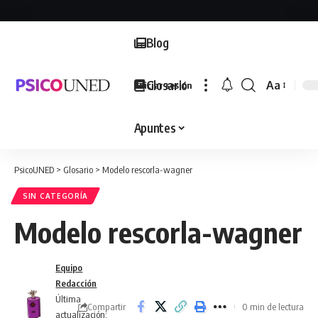
Blog
Glosario
Aa
Iniciar sesión
Font
Resizer
Apuntes
PsicoUNED
>
Glosario
>
Modelo rescorla-wagner
SIN CATEGORÍA
Modelo rescorla-wagner
Equipo
Redacción
Última
Compartir
0 min de lectura
actualización: