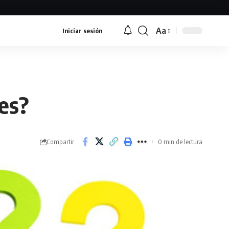
Aa
Iniciar sesión
Font
Resizer
les?
Compartir
0 min de lectura