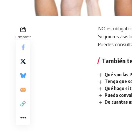
NO es obligatori
Si quieres asist
Compartir
Puedes consulta
También te
Qué son las 
Tengo que so
Qué hago si 
Puedo conval
De cuantas a