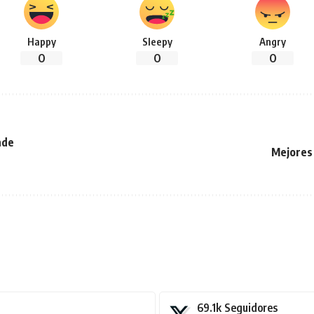
Happy
Sleepy
Angry
0
0
0
nde
Mejores 
69.1k
Seguidores