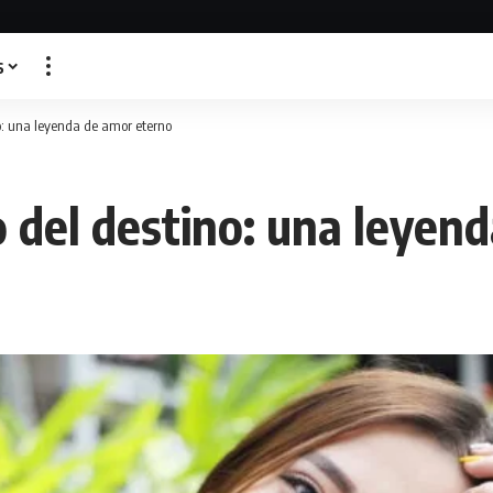
s
ino: una leyenda de amor eterno
jo del destino: una leye