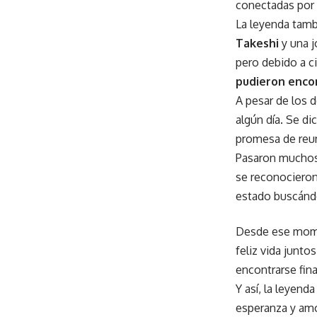
conectadas por 
La leyenda tamb
Takeshi
y una 
pero debido a ci
pudieron enco
A pesar de los 
algún día. Se d
promesa de reu
Pasaron muchos
se reconocieron
estado buscánd
Desde ese momen
feliz vida junto
encontrarse fin
Y así, la leyend
esperanza y amo