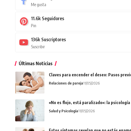
Me gusta
11.6k
Seguidores
Pin
136k
Suscriptores
Suscribir
Últimas Noticias
Claves para encender el deseo: Pasos prev
Relaciones de pareja
11/05/2026
«No es flojo, está paralizado»: la psicologí
Salud y Psicología
11/05/2026
Estos síntomas revelan que no estás enamo