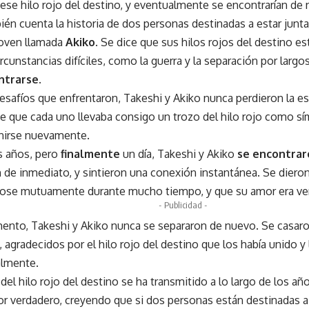
ese hilo rojo del destino, y eventualmente se encontrarían de
ién cuenta la historia de dos personas destinadas a estar junt
joven llamada
Akiko
. Se dice que sus hilos rojos del destino 
rcunstancias difíciles, como la guerra y la separación por larg
ntrarse
.
desafíos que enfrentaron, Takeshi y Akiko nunca perdieron la e
ice que cada uno llevaba consigo un trozo del hilo rojo como s
nirse nuevamente.
 años, pero
finalmente
un día, Takeshi y Akiko
se encontrar
 de inmediato, y sintieron una conexión instantánea. Se diero
ose mutuamente durante mucho tiempo, y que su amor era ver
- Publicidad -
to, Takeshi y Akiko nunca se separaron de nuevo. Se casaron 
s, agradecidos por el hilo rojo del destino que los había unido y 
almente.
a del hilo rojo del destino se ha transmitido a lo largo de los
r verdadero, creyendo que si dos personas están destinadas a es