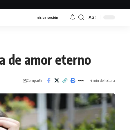
Aa
Iniciar sesión
Font
Resizer
nda de amor eterno
Compartir
4 min de lectura